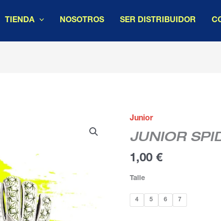
TIENDA
NOSOTROS
SER DISTRIBUIDOR
C
Junior
JUNIOR
SPIDER
JUNIOR SPI
cantidad
1,00
€
Talle
4
5
6
7